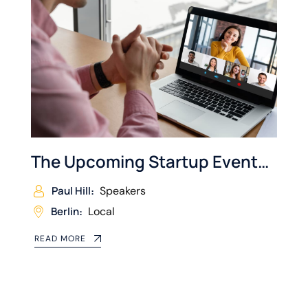
The Upcoming Startup Event
will Take Place
Speakers
Paul Hill
Local
Berlin
READ MORE