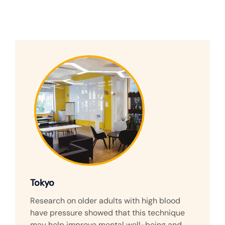
Skip
to
content
Tokyo
Research on older adults with high blood
have pressure showed that this technique
may help improve mental well-being and